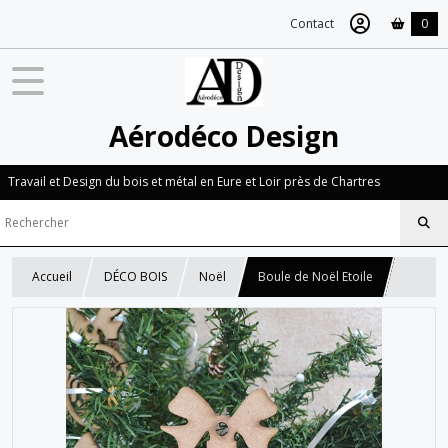
Contact
0
Aérodéco Design
Travail et Design du bois et métal en Eure et Loir près de Chartres
Accueil
DÉCO BOIS
Noël
Boule de Noël Etoile