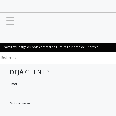
Travail et Design du bois et métal en Eure et Loir près de Chartres
DÉJÀ
CLIENT ?
Email
Mot de passe