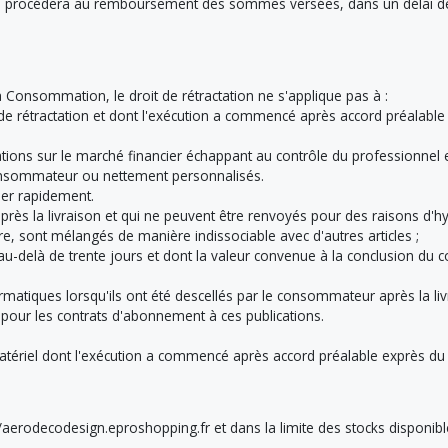
 procédera au remboursement des sommes versées, dans un délai de 1
 Consommation, le droit de rétractation ne s'applique pas à :
lai de rétractation et dont l'exécution a commencé après accord préal
ations sur le marché financier échappant au contrôle du professionnel e
 consommateur ou nettement personnalisés.
mer rapidement.
près la livraison et qui ne peuvent être renvoyés pour des raisons d'hy
ture, sont mélangés de manière indissociable avec d'autres articles ;
e au-delà de trente jours et dont la valeur convenue à la conclusion du
rmatiques lorsqu'ils ont été descellés par le consommateur après la liv
 pour les contrats d'abonnement à ces publications.
atériel dont l'exécution a commencé après accord préalable exprès d
s://aerodecodesign.eproshopping.fr et dans la limite des stocks disponib