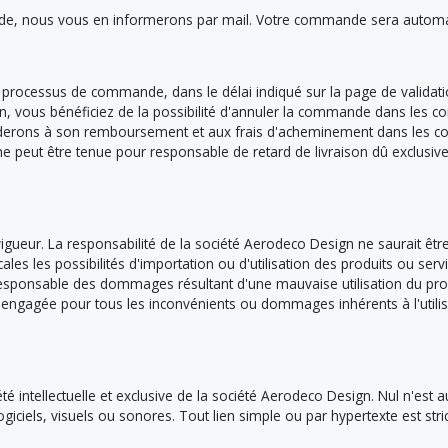
ande, nous vous en informerons par mail. Votre commande sera automat
 du processus de commande, dans le délai indiqué sur la page de valida
, vous bénéficiez de la possibilité d'annuler la commande dans les cond
erons à son remboursement et aux frais d'acheminement dans les con
ne peut être tenue pour responsable de retard de livraison dû exclusive
igueur. La responsabilité de la société Aerodeco Design ne saurait êtr
 locales les possibilités d'importation ou d'utilisation des produits ou
 responsable des dommages résultant d'une mauvaise utilisation du pro
re engagée pour tous les inconvénients ou dommages inhérents à l'util
intellectuelle et exclusive de la société Aerodeco Design. Nul n'est auto
ogiciels, visuels ou sonores. Tout lien simple ou par hypertexte est str