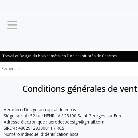
Travail et Design du bois et métal en Eure et Loir près de Chartres
Conditions générales de vente
Aerodeco Design au capital de euros
Siège social : 52 rue HENRI IV / 28190 Saint Georges sur Eure
Adresse électronique : aerodecodesign@gmail.com
SIREN : 48029129300011 / RCS :
Numéro individuel d’identification fiscal :