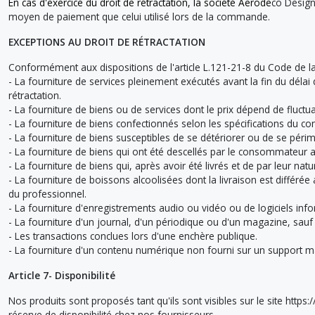
En cas d'exercice du droit de rétractation, la société Aerode
co Design
moyen de paiement que celui utilisé lors de la commande.
EXCEPTIONS AU DROIT DE RÉTRACTATION
Conformément aux dispositions de l'article L.121-21-8 du Code de la
- La fourniture de services pleinement exécutés avant la fin du dé
rétractation.
- La fourniture de biens ou de services dont le prix dépend de fluctu
- La fourniture de biens confectionnés selon les spécifications du
- La fourniture de biens susceptibles de se détériorer ou de se péri
- La fourniture de biens qui ont été descellés par le consommateur a
- La fourniture de biens qui, après avoir été livrés et de par leur na
- La fourniture de boissons alcoolisées dont la livraison est différé
du professionnel.
- La fourniture d'enregistrements audio ou vidéo ou de logiciels info
- La fourniture d'un journal, d'un périodique ou d'un magazine, sauf
- Les transactions conclues lors d'une enchère publique.
- La fourniture d'un contenu numérique non fourni sur un support m
Article 7- Disponibilité
Nos produits sont proposés tant qu'ils sont visibles sur le site http
réserve de disponibilité chez nos fournisseurs.