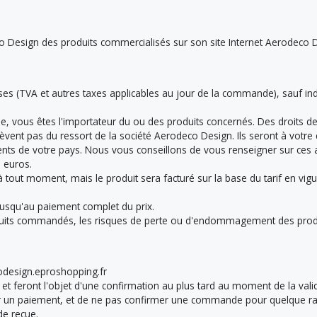
co Design des produits commercialisés sur son site Internet Aerodeco 
es (TVA et autres taxes applicables au jour de la commande), sauf indic
, vous êtes l'importateur du ou des produits concernés. Des droits de
lèvent pas du ressort de la société Aerodeco Design. Ils seront à votre 
ts de votre pays. Nous vous conseillons de vous renseigner sur ces a
 euros.
 à tout moment, mais le produit sera facturé sur la base du tarif en 
jusqu'au paiement complet du prix.
uits commandés, les risques de perte ou d'endommagement des produi
odesign.eproshopping.fr
 et feront l'objet d'une confirmation au plus tard au moment de la va
er un paiement, et de ne pas confirmer une commande pour quelque rai
de reçue.