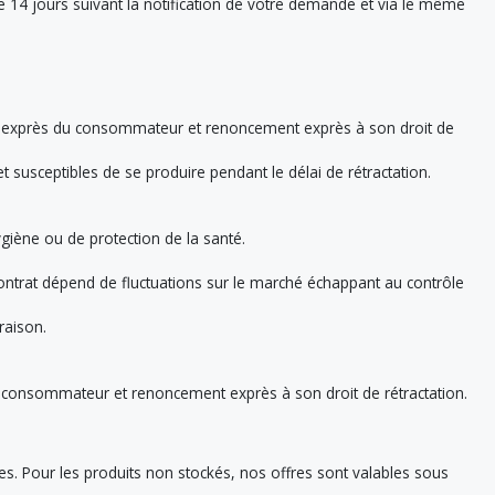
4 jours suivant la notification de votre demande et via le même
able exprès du consommateur et renoncement exprès à son droit de
t susceptibles de se produire pendant le délai de rétractation.
giène ou de protection de la santé.
 contrat dépend de fluctuations sur le marché échappant au contrôle
raison.
u consommateur et renoncement exprès à son droit de rétractation.
les. Pour les produits non stockés, nos offres sont valables sous