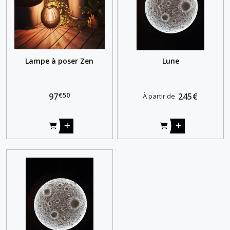
Lampe à poser Zen
Lune
€
50
97
245
€
À partir de