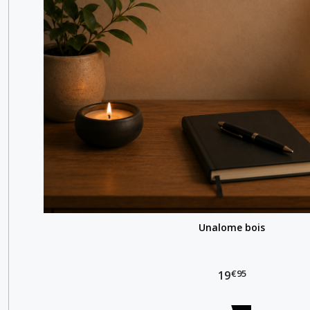
Unalome bois
€
95
19