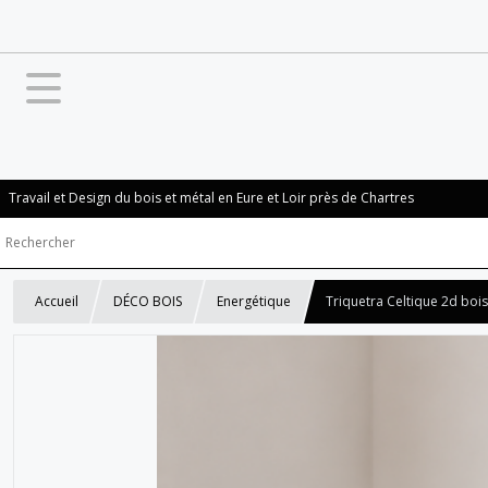
Travail et Design du bois et métal en Eure et Loir près de Chartres
Accueil
DÉCO BOIS
Energétique
Triquetra Celtique 2d bois