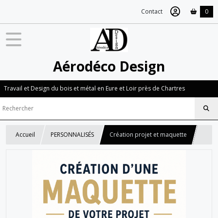
Contact
0
Aérodéco Design
Travail et Design du bois et métal en Eure et Loir près de Chartres
Accueil
PERSONNALISÉS
Création projet et maquette