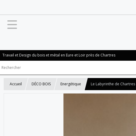
Travail et Design du bois et métal en Eure et Loir près de Chartres
Accueil
DÉCO BOIS
Energétique
Le Labyrinthe de Chartres