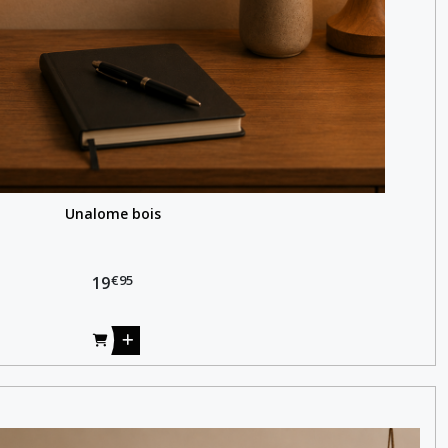
Unalome bois
€
95
19