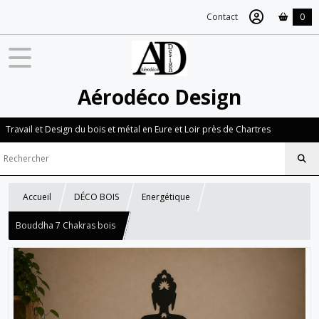
Contact
0
Aérodéco Design
Travail et Design du bois et métal en Eure et Loir près de Chartres
Accueil
DÉCO BOIS
Energétique
Bouddha 7 Chakras bois