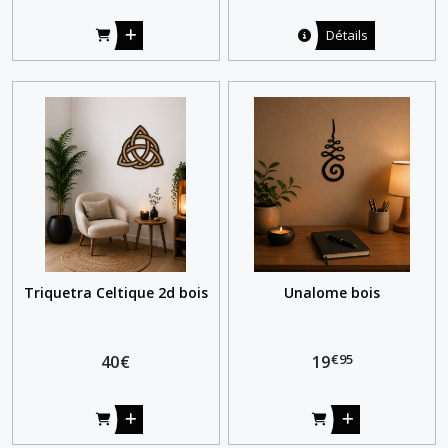
Détails
Triquetra Celtique 2d bois
Unalome bois
€
95
40
€
19